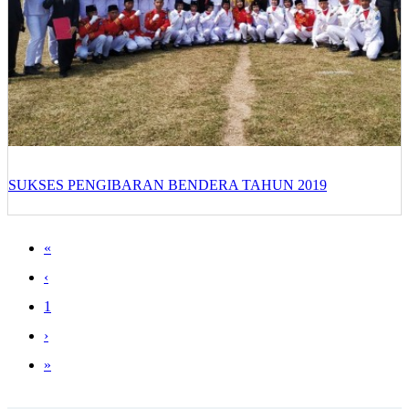
SUKSES PENGIBARAN BENDERA TAHUN 2019
«
‹
1
›
»