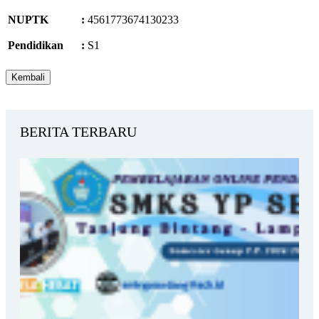
NUPTK
:
4561773674130233
Pendidikan
:
S1
BERITA TERBARU