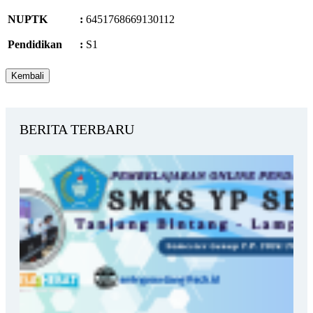
NUPTK
:
6451768669130112
Pendidikan
:
S1
BERITA TERBARU